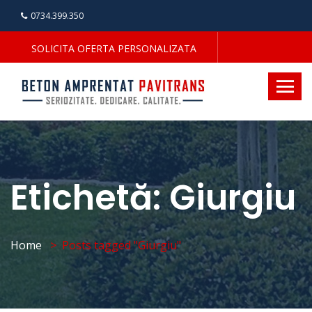
0734.399.350
SOLICITA OFERTA PERSONALIZATA
Etichetă:
Giurgiu
Home
Posts tagged "Giurgiu"