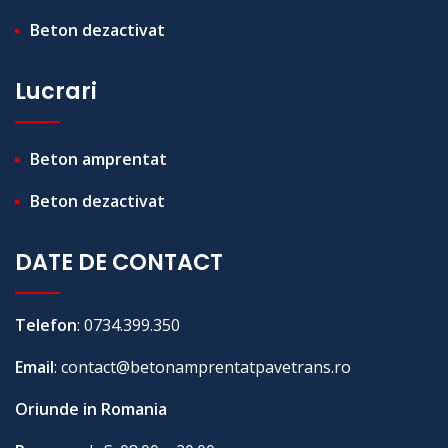
Beton dezactivat
Lucrari
Beton amprentat
Beton dezactivat
DATE DE CONTACT
Telefon
: 0734.399.350
Email
: contact@betonamprentatpavetrans.ro
Oriunde in Romania