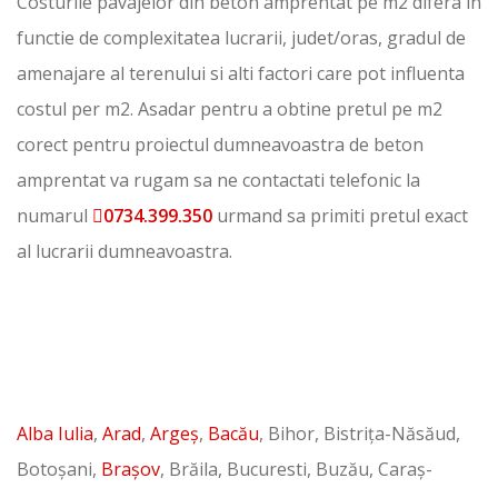
Costurile pavajelor din beton amprentat pe m2 difera in
functie de complexitatea lucrarii, judet/oras, gradul de
amenajare al terenului si alti factori care pot influenta
costul per m2. Asadar pentru a obtine pretul pe m2
corect pentru proiectul dumneavoastra de beton
amprentat va rugam sa ne contactati telefonic la
numarul
0734.399.350
urmand sa primiti pretul exact
al lucrarii dumneavoastra.
Pavaje din beton amprentat
oriunde in Romania
Alba Iulia
,
Arad
,
Argeș
,
Bacău
, Bihor, Bistrița-Năsăud,
Botoșani,
Brașov
, Brăila, Bucuresti, Buzău, Caraș-