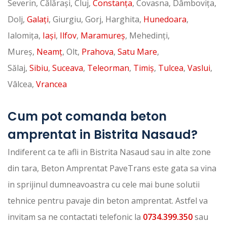
Severin, Călărași, Cluj,
Constanța
, Covasna, Dâmbovița,
Dolj,
Galați
, Giurgiu, Gorj, Harghita,
Hunedoara
,
Ialomița,
Iași
,
Ilfov
,
Maramureș
, Mehedinți,
Mureș,
Neamț
, Olt,
Prahova
,
Satu Mare
,
Sălaj,
Sibiu
,
Suceava
,
Teleorman
,
Timiș
,
Tulcea
,
Vaslui
,
Vâlcea,
Vrancea
Cum pot comanda beton
amprentat in Bistrita Nasaud?
Indiferent ca te afli in Bistrita Nasaud sau in alte zone
din tara, Beton Amprentat PaveTrans este gata sa vina
in sprijinul dumneavoastra cu cele mai bune solutii
tehnice pentru pavaje din beton amprentat. Astfel va
invitam sa ne contactati telefonic la
0734.399.350
sau